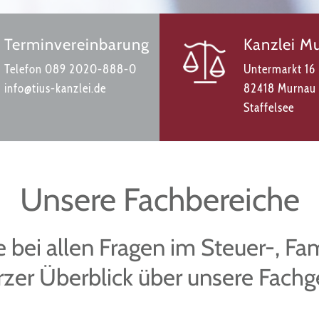
Terminvereinbarung
Kanzlei M
Telefon
089 2020-888-0
Untermarkt 16
info@tius-kanzlei.de
82418 Murnau
Staffelsee
Unsere Fachbereiche
 bei allen Fragen im Steuer-, Fa
rzer Überblick über unsere Fachg