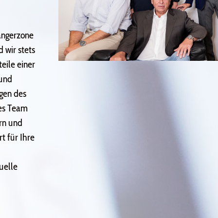
ängerzone
 wir stets
eile einer
 und
gen des
nes Team
rn und
rt für Ihre
uelle