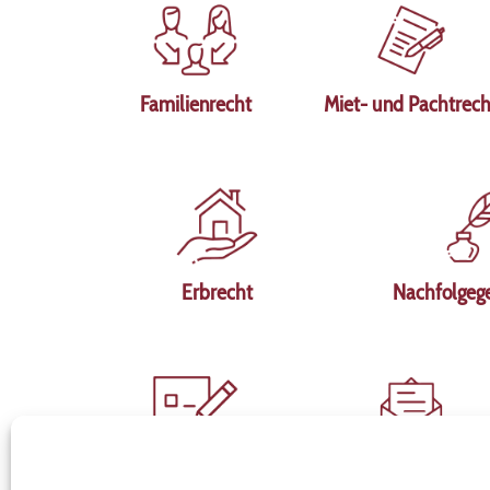
Familienrecht
Miet- und Pachtrech
Erbrecht
Nachfolgege
Einkommenssteuer
Jahresabschlüsse