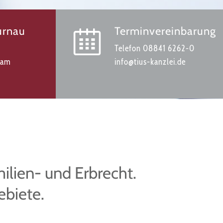
urnau
Terminvereinbarung
Telefon 08841 6262-0
 am
info@tius-kanzlei.de
milien- und Erbrecht.
ebiete.