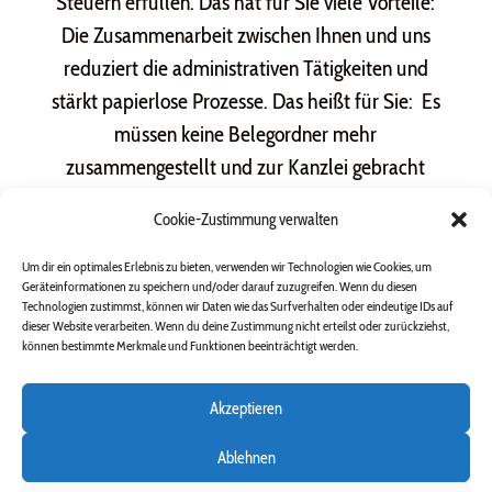
Steuern erfüllen. Das hat für Sie viele Vorteile:
Die Zusammenarbeit zwischen Ihnen und uns
reduziert die administrativen Tätigkeiten und
stärkt papierlose Prozesse. Das heißt für Sie: Es
müssen keine Belegordner mehr
zusammengestellt und zur Kanzlei gebracht
werden. Sie erledigen die Vorarbeit ganz einfach
Cookie-Zustimmung verwalten
direkt in Ihrem Unternehmen oder Zuhause und
haben überall und jederzeit Zugriff auf Ihre
Um dir ein optimales Erlebnis zu bieten, verwenden wir Technologien wie Cookies, um
Geräteinformationen zu speichern und/oder darauf zuzugreifen. Wenn du diesen
Unterlagen. Ob Buchführungen, Löhne oder
Technologien zustimmst, können wir Daten wie das Surfverhalten oder eindeutige IDs auf
dieser Website verarbeiten. Wenn du deine Zustimmung nicht erteilst oder zurückziehst,
Ihre Einkommensteuererklärung – für alles gibt
können bestimmte Merkmale und Funktionen beeinträchtigt werden.
es eine digitale Lösung. Auch dabei
unterstützen und beraten wir Sie gerne!
Akzeptieren
Ablehnen